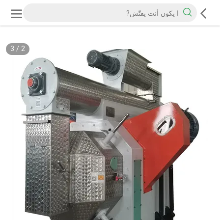
3
/
2