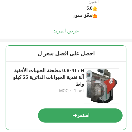
,الصين
5.0
يدقّق ممون
عرض المزيد
احصل على افضل سعر ل
0.8-4t / H مطحنة الحبيبات الأفقية
آلة تغذية الحيوانات الدائرية 55 كيلو
واط
MOQ： 1 set
استمر