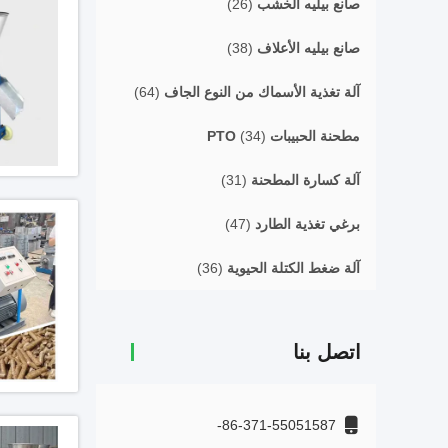
صانع بيليه الخشب
(26)
صانع بيليه الأعلاف
(38)
آلة تغذية الأسماك من النوع الجاف
(64)
مطحنة الحبيبات PTO
(34)
آلة كسارة المطحنة
(31)
برغي تغذية الطارد
(47)
آلة ضغط الكتلة الحيوية
(36)
اتصل بنا
86-371-55051587-
+8615515959899