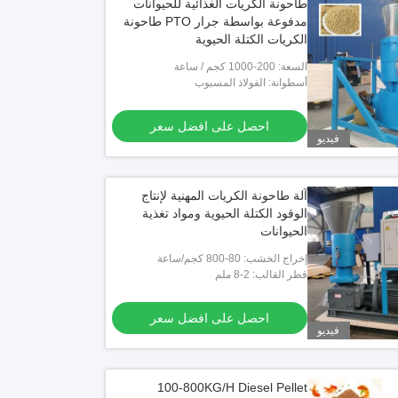
طاحونة الكريات الغذائية للحيوانات
مدفوعة بواسطة جرار PTO طاحونة
الكريات الكتلة الحيوية
السعة: 200-1000 كجم / ساعة
أسطوانة: الفولاذ المسبوب
احصل على افضل سعر
فيديو
آلة طاحونة الكريات المهنية لإنتاج
الوقود الكتلة الحيوية ومواد تغذية
الحيوانات
إخراج الخشب: 80-800 كجم/ساعة
قطر القالب: 2-8 ملم
احصل على افضل سعر
فيديو
100-800KG/H Diesel Pellet