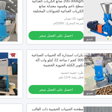
200-300kg/h صانع الكريات الغذائية
سطح ناعم وقسوة معتدلة صانع
الكريات الغذائية للحيوانات المختلفة
القوة: 15 حصان
سرعة المحرك: 2200r/م
احصل على افضل سعر
فيديو
بكرات استدارة آلة الحبيبات الصناعية
300 كجم / ساعة 22 كيلو وات آلة
تكوير الكتلة الحيوية الخشبية
طَرد: حقيبة خشبية
قطر بيليه: 6-12 ملم
احصل على افضل سعر
فيديو
مطحنة الحبيبات الخشبية ذات القالب