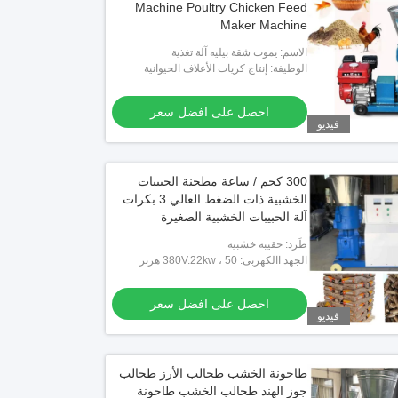
Machine Poultry Chicken Feed
Maker Machine
الاسم: يموت شقة بيليه آلة تغذية
الوظيفة: إنتاج كريات الأعلاف الحيوانية
احصل على افضل سعر
فيديو
300 كجم / ساعة مطحنة الحبيبات
الخشبية ذات الضغط العالي 3 بكرات
آلة الحبيبات الخشبية الصغيرة
طَرد: حقيبة خشبية
الجهد االكهربى: 380V.22kw ، 50 هرتز
احصل على افضل سعر
فيديو
طاحونة الخشب طحالب الأرز طحالب
جوز الهند طحالب الخشب طاحونة