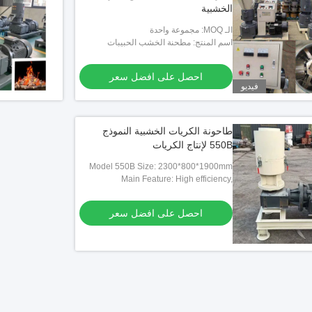
الخشبية
الـ MOQ: مجموعة واحدة
اسم المنتج: مطحنة الخشب الحبيبات
احصل على افضل سعر
فيديو
طاحونة الكريات الخشبية النموذج
550B لإنتاج الكريات
Model 550B Size: 2300*800*1900mm
Main Feature: High efficiency,
Environmental protection, Economic
efficiency, Multifunctional
احصل على افضل سعر