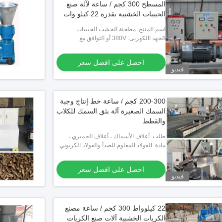
المسطح 300 كجم / ساعة لآلة صنع
الحبيبات الخشبية بقدرة 22 كيلو وات
اسم المنتج: مطحنة الخشب الحبيبات
الجهد االكهربى: 380V أو التوافق مع
متطلباتك
احصل على افضل سعر
فيديو
200-300 كجم / ساعة خط إنتاج وجبة
السمك الصغيرة آلة بثق السمك للكلاب
والقطط
طلب: أعلاف الأسماك ، أعلاف الجمبري ،
أغذية القطط ، إلخ.
مادة: الفولاذ المقاوم للصدأ والفولاذ الكربوني
احصل على افضل سعر
فيديو
22 كيلوواط 300 كجم / ساعة مصنع
الكريات الخشبية آلات صنع الكريات