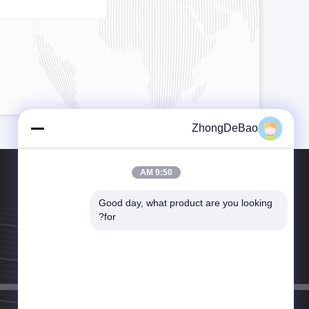
ZhongDeBao
9:50 AM
Good day, what product are you looking 
for?
هاتف：86-371-55051587-+8615515959899
بريد إلكتروني：manager@zhongdebao.cn