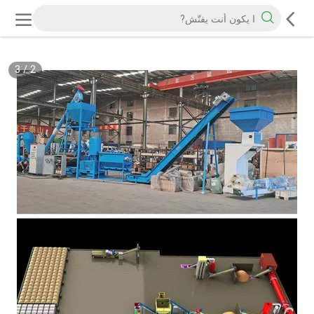
3
/
2