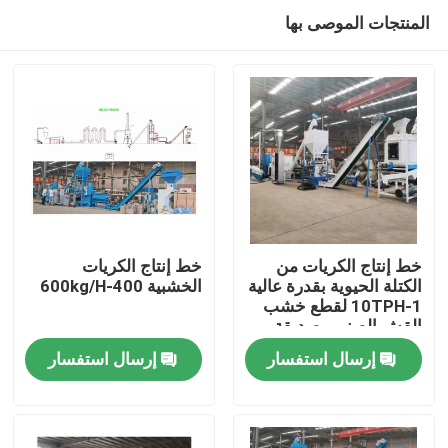
المنتجات الموصى بها
خط إنتاج الكريات من
خط إنتاج الكريات
الكتلة الحيوية بقدرة عالية
الخشبية 400-600kg/H
1-10TPH لقطع خشب
منزل
القش الصنوبر صديقة
للبيئة
إرسال استفسار
إرسال استفسار
المنتجات
عرض الواقع الافتراضي