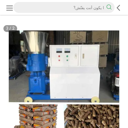
3
/
2