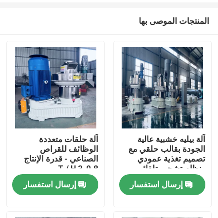
المنتجات الموصى بها
آلة بيليه خشبية عالية
آلة حلقات متعددة
الجودة بقالب حلقي مع
الوظائف للقراص
منزل
تصميم تغذية عمودي
الصناعي - قدرة الإنتاج
ونظام تشحيم تلقائي
0.8-3 T / H
لتكوير الكتلة الحيوية
إرسال استفسار
إرسال استفسار
المنتجات
عرض الواقع الافتراضي