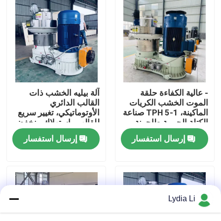
حول بنا
جولة في المعمل
ضبط الجودة
- عالية الكفاءة حلقة
آلة بيليه الخشب ذات
الموت الخشب الكريات
القالب الدائري
الماكينة، 1-5 TPH صناعة
الأوتوماتيكي، تغيير سريع
اتصل بنا
الكتلة الحيوية طاحونة
للقالب واستهلاك منخفض
الكريات للخردة الخشبية
للطاقة لمصانع بيليه
إرسال استفسار
إرسال استفسار
الكتلة الحيوية
طلب اقتباس
آلة مطحنة الحبيبات
Lydia Li
مطحنة الخشب الحبيبات