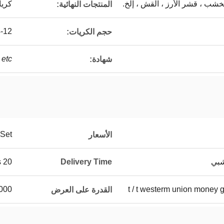
شب ، قشر الأرز ، القش ، إلخ.
كريا
المنتجات النهائية:
4-12 م
حجم الكريات:
etc
شهادة:
Set
الأسعار
شبي
Delivery Time
20 working days
t / t westerm union money gr
1000 مجموعة 
القدرة على العرض