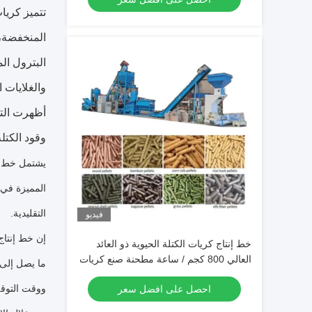
تتميز كريات
المنخفضة، 
البترول ال
والغلايات 
أظهرت التج
وقود الكتل
يشتمل خط إن
المميزة في 
التقليدية.
فيديو
إن خط إنتاج
خط إنتاج كريات الكتلة الحيوية ذو العائد
العالي 800 كجم / ساعة مطحنة صنع كريات
نشارة الخشب
ووقت التوق
احصل على افضل سعر