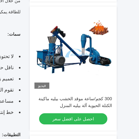
من خلال الا
للطاقة.يمكن
سمات:
لا تحت
ناقل حركة عا
تعميم ز
فيديو
تقوم ا
300 كجم/ساعة موقد الخشب بيليه ماكينة
مساعدة 
الكتلة الحيوية آلة بيليه المنزل
خط إنتا
احصل على افضل سعر
التطبيقات: