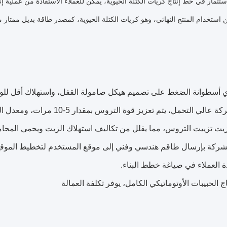
ستثمار في خط إنتاج كريات الكتلة الحيوية، يمكن للعملاء الاستفادة من عملية إن
 استخدام المنتج النهائي، وهو كريات الكتلة الحيوية، كمصدر طاقة بديل ممتاز
وي أسطوانة الضغط على تصميم هيكل صامولة القفل، واستهلاك أقل لل
لي التحمل، يتم تعزيز قوة التروس بمقدار 5-10 مرات، ومعدل الفشل منخفض، والثبات قوي.
يت تزييت التروس، مما يقلل من تكاليف استهلاك الزيت ويحمي المحا
لشركة بإرسال طاقم هندسي وفني إلى موقع المستخدم لتخطيط الموق
العملاء في صياغة خطط البناء.
ج الحبيبات الأوتوماتيكي الكامل، يوفر تكلفة العمالة