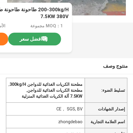
200-300kg/H طاحونة طا
7.5KW 380V
MOQ：1 مجموعة
الأ
افضل سعر
منتوج وصف
مطحنة الكريات الغذائية للدواجن 300kg/H
,
تسليط الضوء:
مطحنة الكريات الغذائية للدواجن
,
7.5KW آلة الكريات الغذائية المنزلية
إصدار الشهادات
CE， SGS, BV
اسم العلامة التجارية
zhongdebao