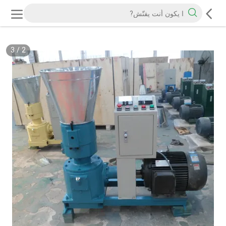
3
/
2