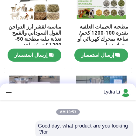
حول بنا
مطحنة الحبيبات العلفية
مناسبة لقشر أرز الدواجن
بقدرة 100-1200 كجم/
الفول السوداني والقمح
جولة في المعمل
ساعة بمحرك كهربائي أو
تغذية بيليه مطحنة 50-
محرك ديزل
1200 كجم / ساعة
القدرات
إرسال استفسار
إرسال استفسار
ضبط الجودة
اتصل بنا
Lydia Li
طلب اقتباس
10:53 AM
آلة مطحنة الحبيبات
Good day, what product are you looking 
for?
مطحنة الخشب الحبيبات
500 كجم آلة تغذية
80-1000 كجم قدرة