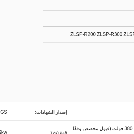
ZLSP-R200 ZLSP-R300 ZLS
SGS
إصدار الشهادات:
220 فولت / 380 فولت ، 380 فولت (قبول مخصص وفقًا
5kw
قوة (ث):