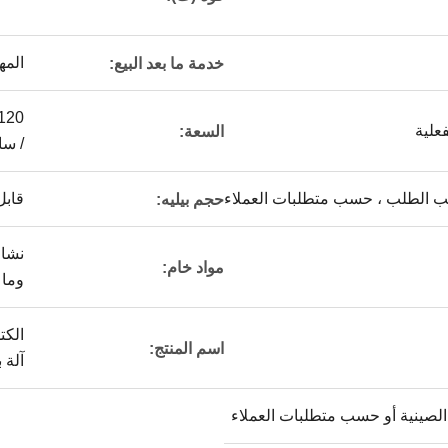
المه
خدمة ما بعد البيع:
فعلية
السعة:
/ ساعة 400-600 كجم / س
 الطلب ، حسب متطلبات العملاء
قابل للت
حجم بيليه:
نشار
مواد خام:
وما 
الكت
اسم المنتج:
آلة 
 الصينية أو حسب متطلبات العملاء