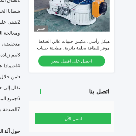
1نطاق الم
شظايا الخي
2يتبنى عل
فيديو
ومعالجة ال
هيكل رأسي، مكبس حبيبات عالي الضغط
منخفضة، و
موفر للطاقة بحلقة دائرية، مطحنة حبيبات
خشبية لوقود الكتلة الحيوية
3يتم زيادة العمود الرئيسي، عمود الدوار الضغط، محمل العمود الرئيسي، ومحمل الدوار الضغط لتحمل أكثر من ضعف الحمل الأصلي.
احصل على افضل سعر
4اعتمادا على عجلة ضغط قطرها كبير، فإنه لديه إنتاج كبير، ومعدل حبة عالية، والجسيمات المتساوية، وقوة الجسيمات العالية.
5من خلال
تقلل إلى ح
اتصل بنا
6جميع المحامل تتبنى هيكل مغلق، مما يمنع بشكل فعال دخول الغبار، وتحسين بيئة عمل المحامل، وتطويل عمر خدمتها.
7الصدفة مصنوعة من الصلب، مما يعزز قوتها و صلابتها بشكل كبير، ولن تعاني من كسر الصدفة.
اتصل الآن
حول آلة الكريات المسطحة لدينا R-نوع (