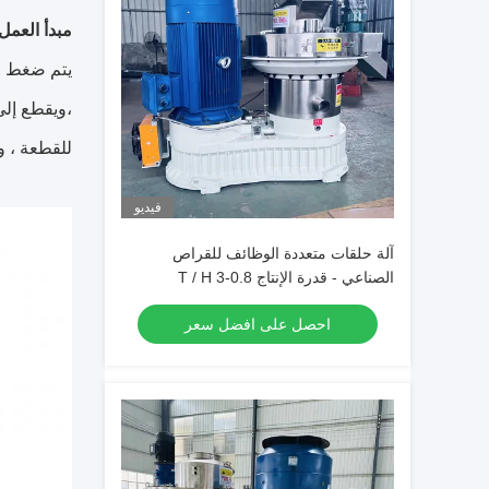
مبدأ العمل
يتم ضغط ال
،ويقطع إل
للقطعة ، و
فيديو
آلة حلقات متعددة الوظائف للقراص
الصناعي - قدرة الإنتاج 0.8-3 T / H
احصل على افضل سعر