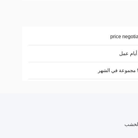
price negoti
هر