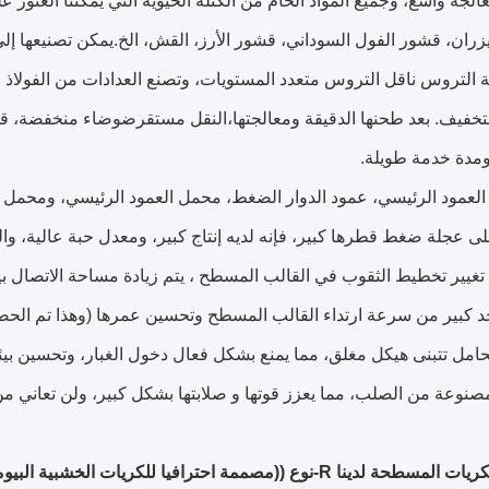
عالجة واسع، وجميع المواد الخام من الكتلة الحيوية التي يمكننا العثو
زران، قشور الفول السوداني، قشور الأرز، القش، الخ.يمكن تصنيعها إل
بة التروس ناقل التروس متعدد المستويات، وتصنع العدادات من الفولاذ
تخفيف. بعد طحنها الدقيقة ومعالجتها،النقل مستقرضوضاء منخفضة، قد
مدة خدمة طويلة.
 تغيير تخطيط الثقوب في القالب المسطح ، يتم زيادة مساحة الاتصال 
د كبير من سرعة ارتداء القالب المسطح وتحسين عمرها (وهذا تم الحصو
(مصممة احترافيا للكريات الخشبية البيوماس)) ونوع D (هي لصناعة الكريات الغذائية).