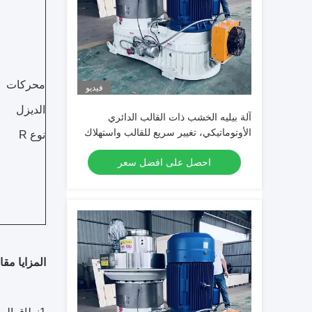
محركات
فيديو
الديزل
آلة بيليه الخشب ذات القالب الدائري
الأوتوماتيكي، تغيير سريع للقالب واستهلاك
نوع R
منخفض للطاقة لمصانع بيليه الكتلة الحيوية
احصل على افضل سعر
المزايا مقا