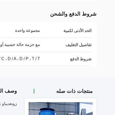
شروط الدفع والشحن
مجموعة واحدة
الحد الأدنى لكمية
مع حزمة حالة خشبية أو ت
تفاصيل التغليف
L / C ، D / A ، D / P ، T / T ، ويسترن يون
شروط الدفع
وصف الم
منتجات ذات صله
زونغديباو 1-15 طن/ ساعة من الكتلة الحيوية مصنع حبيبات الخشب / آلة حبيبات الخشب