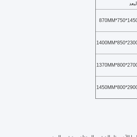
لبعد
1450*750*870
2300*850*1400
2700*800*1370
2900*800*1450