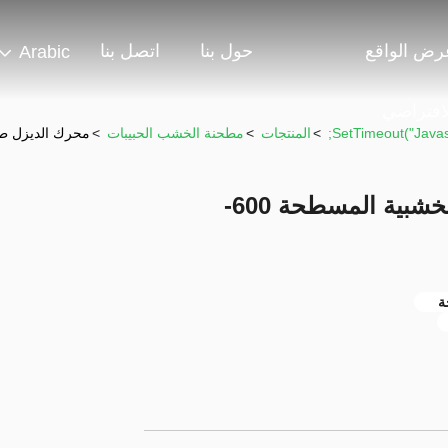
رض الواقع
حول بنا
اتصل بنا
Arabic
لافتراضي
>
المنتجات
>
مطحنة الخشب الحبيبات
>
محرك الديزل طاحون
محرك الديزل طاحونة الكريات الخشبية المسطحة 600-