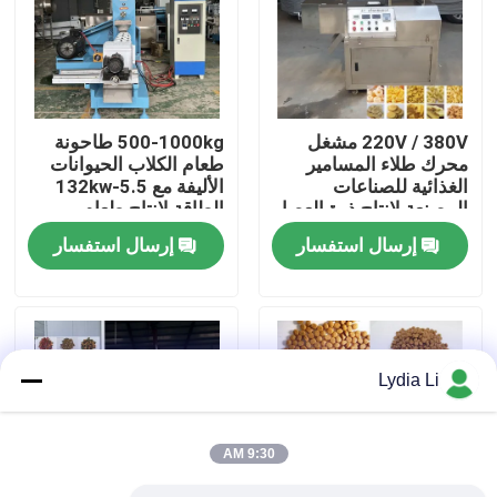
حول بنا
جولة في المعمل
220V / 380V مشغل
500-1000kg طاحونة
محرك طلاء المسامير
طعام الكلاب الحيوانات
الغذائية للصناعات
الأليفة مع 5.5-132kw
ضبط الجودة
المصنعة لإنتاج ذرة العصا
الطاقة لإنتاج طعام
الحيوانات الأليفة
إرسال استفسار
إرسال استفسار
اتصل بنا
طلب اقتباس
Lydia Li
آلة مطحنة الحبيبات
9:30 AM
مطحنة الخشب الحبيبات