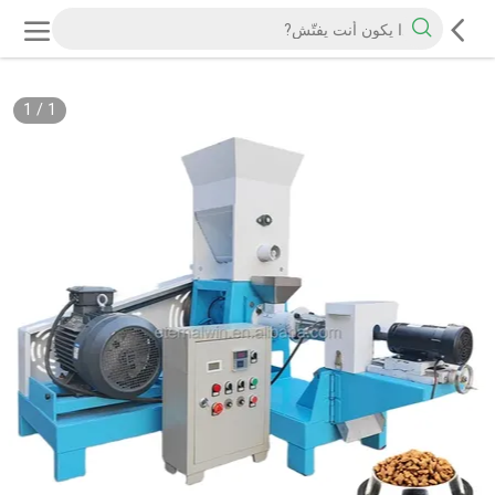
1
/
1