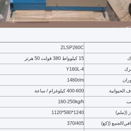
ZLSP260C
ك
15 كيلوواط 380 فولت 50 هرتز
رك
Y160L-4
ران
1460r/m
اف الحيوانية
400-600 كيلوغرام / ساعة
شب
160-250kg/h
 ((ملم)
1240*580*1120
في/الجمع ((كغ)
370/405