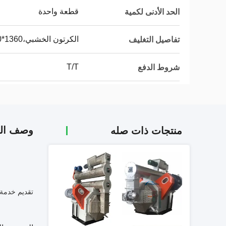
قطعة واحدة
الحد الأدنى لكمية
الكرتون الخشبي،1360*1870*850 مم
تفاصيل التغليف
T/T
شروط الدفع
وصف الم
منتجات ذات صله
تقديم خدمة 