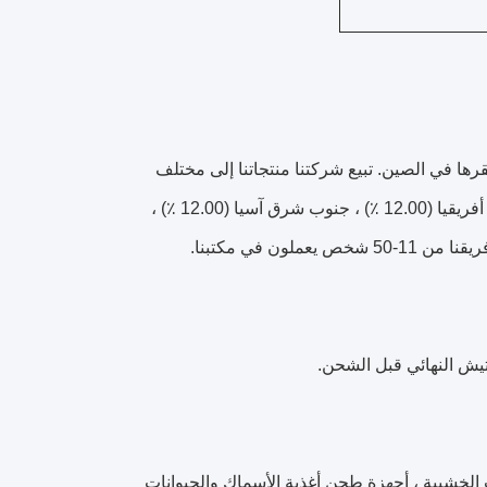
 تشينغتشو تشونغديباو الصناعية المحدودة ، تأسست في عام 2017 ومقرها في الصين. تبيع شركتنا منتجاتنا إلى مختلف
المناطق بما في ذلك أمريكا الوسطى (25.00٪) ، أمريكا الجنوبية (18.00٪).00%)، أفريقيا (12.00 ٪) ، جنوب شرق آسيا (12.00 ٪) ،
تيش النهائي قبل الشحن.
ت الخشبية ، أجهزة طحن أغذية الأسماك والحيوانات