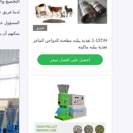
التجميع وا
لدينا فريق خ
المسؤول عن 
فيديو
يمكنهم أن ي
1-13T/H تغذية بيليه مطحنة الدواجن الماعز
تغذية بيليه ماكينة
احصل على افضل سعر